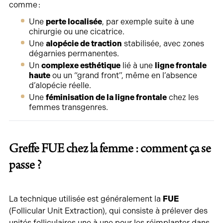
comme :
Une
perte localisée
, par exemple suite à une
chirurgie ou une cicatrice.
Une
alopécie de traction
stabilisée, avec zones
dégarnies permanentes.
Un
complexe esthétique
lié à une
ligne frontale
haute
ou un “grand front”, même en l’absence
d’alopécie réelle.
Une
féminisation de la ligne frontale
chez les
femmes transgenres.
Greffe FUE chez la femme : comment ça se
passe ?
La technique utilisée est généralement la
FUE
(Follicular Unit Extraction), qui consiste à prélever des
unités folliculaires une à une pour les réimplanter dans