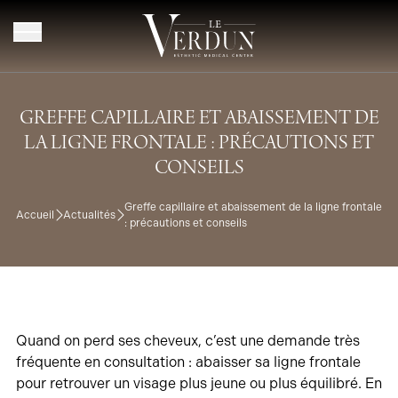
Aller au contenu
GREFFE CAPILLAIRE ET ABAISSEMENT DE
LA LIGNE FRONTALE : PRÉCAUTIONS ET
CONSEILS
Greffe capillaire et abaissement de la ligne frontale
Accueil
Actualités
: précautions et conseils
Quand on perd ses cheveux, c’est une demande très
fréquente en consultation : abaisser sa ligne frontale
pour retrouver un visage plus jeune ou plus équilibré. En