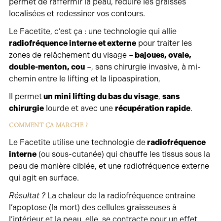
permet de raffermir la peau, réduire les graisses
localisées et redessiner vos contours.
Le Facetite, c’est ça : une technologie qui allie
radiofréquence interne et externe
pour traiter les
zones de relâchement du visage –
bajoues, ovale,
double-menton, cou
–, sans chirurgie invasive, à mi-
chemin entre le lifting et la lipoaspiration,
Il permet
un mini lifting du bas du visage
,
sans
chirurgie
lourde et avec une
récupération rapide
.
COMMENT ÇA MARCHE ?
Le Facetite utilise une technologie de
radiofréquence
interne
(ou sous-cutanée) qui chauffe les tissus sous la
peau de manière ciblée, et une radiofréquence externe
qui agit en surface.
Résultat ?
La chaleur de la radiofréquence entraine
l’apoptose (la mort) des cellules graisseuses à
l’intérieur et la peau, elle, se contracte pour un effet