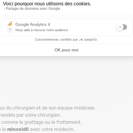
ires
.
 ?
orsque les follicules environnants réagissent au stress lié au
ux du chirurgien et de son équipe médicale.
ndés par votre chirurgien.
, comme le grattage ou le frottement.
e le
minoxidil
avec votre médecin.