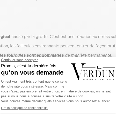
gical
causé par la greffe. C’est est une réaction au stress sub
ion, les follicules environnants peuvent entrer de façon brut
 les follicules sont endommagés
de manière permanente.
 chute des greffons post-greffe ?
t
prévisible et normale
. Ces cheveux tombent des follicules 
 présents sur le cuir chevelu
, situés autour des zones traité